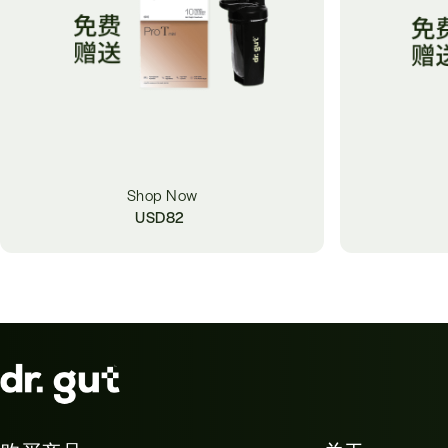
Shop Now
USD
82