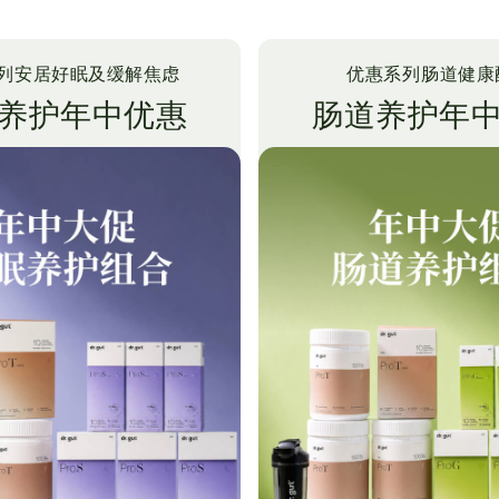
列
安居好眠及缓解焦虑
优惠系列
肠道健康
养护年中优惠
肠道养护年