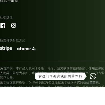
条款与细则
社交媒体
所支持的付款方式
免责声明：本产品无意用于诊断、治疗、治愈或预防任何疾病。使用效果因
人而异。若您为孕妇、哺乳期女性，或正在服用药物，请在使用前咨询专业
有疑问？咨询我们的营养师
医疗人员。
医学临床支持说明：Dr. Gut 的配方包含经过医学临床研究的益生菌菌株、
益生元纤维（如 FOS）与后生元，基于人体临床试验开发，旨在支持消化系
统健康、提升肠道菌群多样性，以及增强营养吸收能力。例如：植物乳杆菌
（Lactobacillus plantarum）、长双歧杆菌（Bifidobacterium longum）及鼠李
糖乳杆菌（Lactobacillus rhamnosus）。均被证实在以下方面具有显著帮